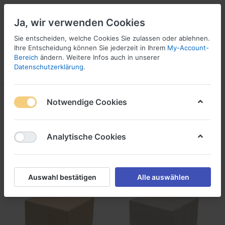
Ja, wir verwenden Cookies
☎ 037296 69240
Sie entscheiden, welche Cookies Sie zulassen oder ablehnen.
Ihre Entscheidung können Sie jederzeit in Ihrem
My-Account-
Bereich
ändern. Weitere Infos auch in unserer
Datenschutzerklärung
.
Menü
Anmelden
Vergleichen
Angebotsliste
Warenkorb
Holzbeizen
Notwendige Cookies
1-9
von
9
Analytische Cookies
Filtern
Sortieren
Auswahl bestätigen
Alle auswählen