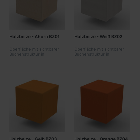
Holzbeize - Ahorn BZ01
Holzbeize - Weiß BZ02
Oberfläche mit sichtbarer
Oberfläche mit sichtbarer
Buchenstruktur in
Buchenstruktur in
Holzbeize - Ahorn BZ01 -
Holzbeize - Weiß BZ02 -
nur in Produktkombination
ähnlich RAL9010 - nur in
lieferbar
Produktkombination
lieferbar
Holzbeize - Gelb BZ03
Holzbeize - Orange BZ04