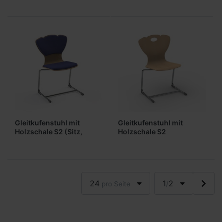
Gleitkufenstuhl mit
Gleitkufenstuhl mit
Holzschale S2 (Sitz,
Holzschale S2
Lehne gepolstert)
(ungepolstert)
24
1
2
pro Seite
/