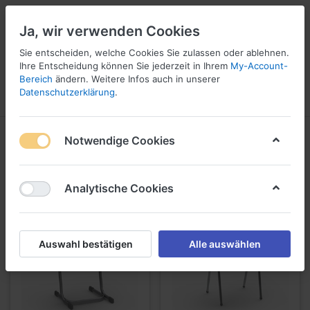
Ja, wir verwenden Cookies
☎ 037296 69240
Sie entscheiden, welche Cookies Sie zulassen oder ablehnen.
Ihre Entscheidung können Sie jederzeit in Ihrem
My-Account-
Bereich
ändern. Weitere Infos auch in unserer
Datenschutzerklärung
.
Menü
Anmelden
Vergleichen
Angebotsliste
Warenkorb
Stühle
Notwendige Cookies
1-24
von
43
Analytische Cookies
Auswahl bestätigen
Alle auswählen