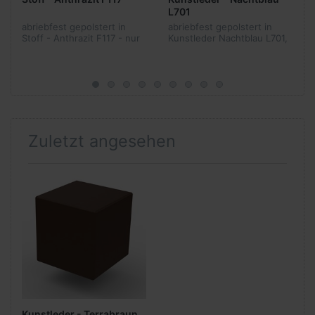
L701
abriebfest gepolstert in
abriebfest gepolstert in
Stoff - Anthrazit F117 - nur
Kunstleder Nachtblau L701,
in Produktkombination
Aufpreis - nur in
lieferbar
Produktkombination
lieferbar
Zuletzt angesehen
Kunstleder - Terrabraun