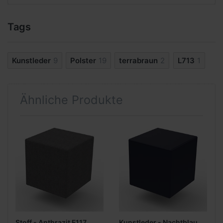
Tags
Kunstleder
9
Polster
19
terrabraun
2
L713
1
Ähnliche Produkte
Stoff - Anthrazit F117
Kunstleder - Nachtblau