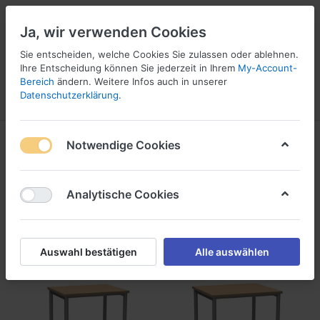
Ja, wir verwenden Cookies
☎ 037296 69240
Sie entscheiden, welche Cookies Sie zulassen oder ablehnen.
Ihre Entscheidung können Sie jederzeit in Ihrem
My-Account-
Bereich
ändern. Weitere Infos auch in unserer
Datenschutzerklärung
.
Menü
Anmelden
Vergleichen
Angebotsliste
Warenkorb
Produkte markiert mit
Notwendige Cookies
Objekttisch
1-9
von
9
Analytische Cookies
Filtern
Sortieren
Auswahl bestätigen
Alle auswählen