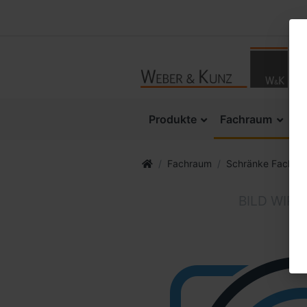
Produkte
Fachraum
K
Fachraum
Schränke Fachra