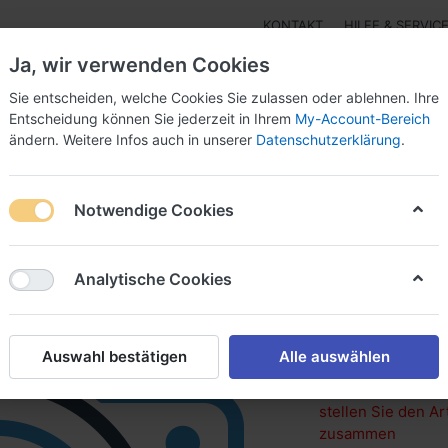
KONTAKT
HILFE & SERVIC
Ja, wir verwenden Cookies
☎
037296 69240
Sie entscheiden, welche Cookies Sie zulassen oder ablehnen. Ihre
Entscheidung können Sie jederzeit in Ihrem
My-Account-Bereich
Prod
ändern. Weitere Infos auch in unserer
Datenschutzerklärung
.
Verg
onferenzraum
Materialien und Oberflächen
Jobs un
Notwendige Cookies
um
Hochschränke mit Schiebetür
Analytische Cookies
WEBER & KUNZ
Hochschr
Schiebet
Auswahl bestätigen
Alle auswählen
stellen Sie den A
zusammen