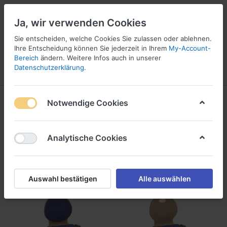
Ja, wir verwenden Cookies
☎ 037296 69240
Sie entscheiden, welche Cookies Sie zulassen oder ablehnen.
Ihre Entscheidung können Sie jederzeit in Ihrem
My-Account-
Bereich
ändern. Weitere Infos auch in unserer
Datenschutzerklärung
.
Menü
Anmelden
Vergleichen
Angebotsliste
Warenkorb
Produkte markiert mit
Notwendige Cookies
Holzschale
1-24
von
27
Analytische Cookies
Filtern
Sortieren
Auswahl bestätigen
Alle auswählen