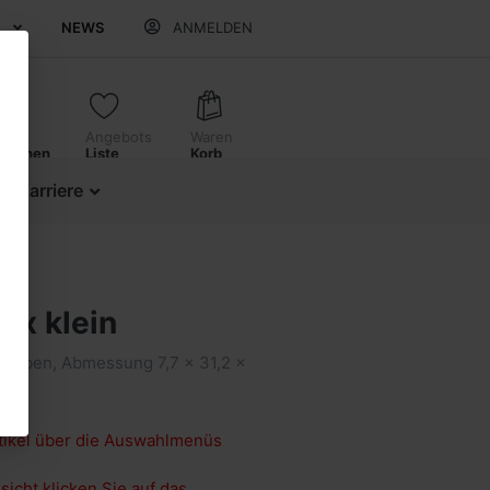
E
NEWS
ANMELDEN
ukte
Angebots
Waren
leichen
Liste
Korb
d Karriere
ox klein
Farben, Abmessung 7,7 x 31,2 x
rtikel über die Auswahlmenüs
sicht klicken Sie auf das