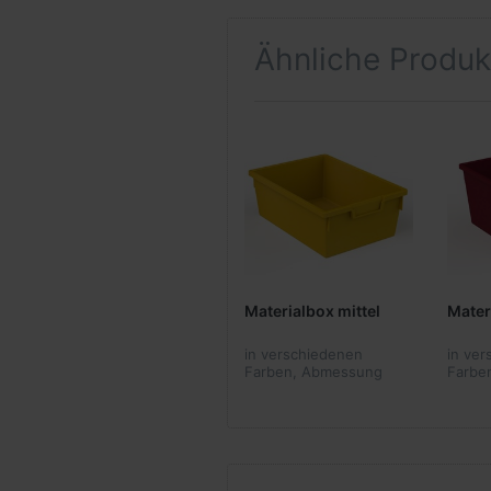
Ähnliche Produk
Materialbox mittel
Mater
in verschiedenen
in ve
Farben, Abmessung
Farbe
15,7 x 31,2 x 42,5 cm
22,5 x
(HxBxT)
(HxBx