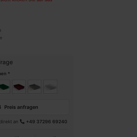
m
m
frage
ben
Preis anfragen
direkt an
+49 37296 69240