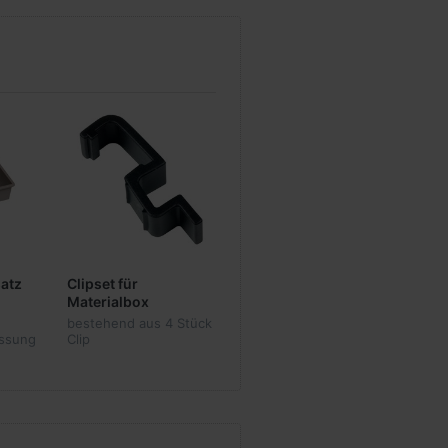
atz
Clipset für
Materialbox
bestehend aus 4 Stück
essung
Clip