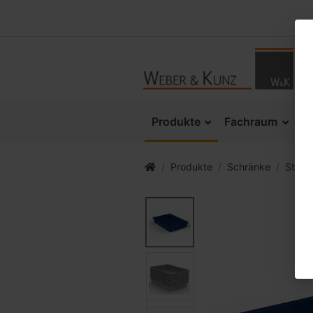
Produkte
Fachraum
K
Produkte
Schränke
Stack