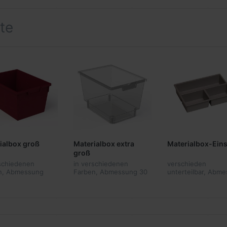
te
ialbox groß
Materialbox extra
Materialbox-Eins
groß
rschiedenen
in verschiedenen
verschieden
n, Abmessung
Farben, Abmessung 30
unterteilbar, Abm
 31,2 x 42,5 cm
x 31,2 x 42,5 cm
6 x 28,6 x 20 cm
T)
(HxBxT)
(HxBxT)