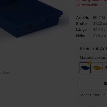
Vorschaubild
Art.-Nr.
EKK1BL
Breite
31,20 c
Länge
42,50 c
Höhe
7,70 cm
Preis auf An
Materialboxfar
achten
.
oder rufen Sie 