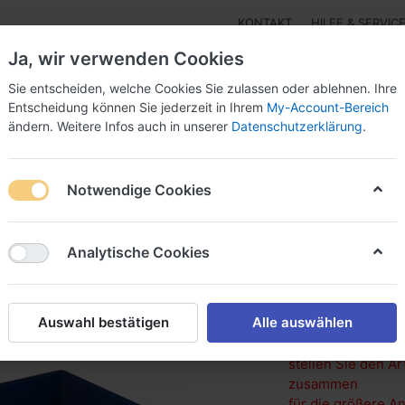
KONTAKT
HILFE & SERVIC
Ja, wir verwenden Cookies
☎
037296 69240
Sie entscheiden, welche Cookies Sie zulassen oder ablehnen. Ihre
Entscheidung können Sie jederzeit in Ihrem
My-Account-Bereich
Prod
ändern. Weitere Infos auch in unserer
Datenschutzerklärung
.
Verg
onferenzraum
Materialien und Oberflächen
Jobs un
Notwendige Cookies
-Materialboxen
Materialbox klein
Analytische Cookies
Materialb
in verschiedenen 
42,5 cm (HxBxT)
Auswahl bestätigen
Alle auswählen
stellen Sie den A
zusammen
für die größere An